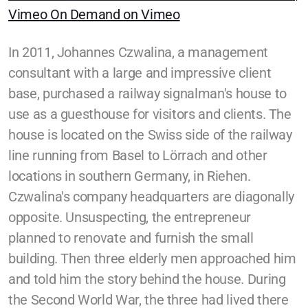
SYM Events
Vimeo On Demand on Vimeo
Häufig gestellte Fragen
In 2011, Johannes Czwalina, a management
Quakers Worldwide
consultant with a large and impressive client
base, purchased a railway signalman's house to
Us et coutumes / Bräuche
use as a guesthouse for visitors and clients. The
house is located on the Swiss side of the railway
line running from Basel to Lörrach and other
Communications and Media
locations in southern Germany, in Riehen.
Czwalina's company headquarters are diagonally
Friendly Economics
opposite. Unsuspecting, the entrepreneur
Peace Not War
planned to renovate and furnish the small
building. Then three elderly men approached him
We Support
and told him the story behind the house. During
the Second World War, the three had lived there