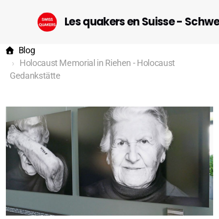
Les quakers en Suisse - Schw
Blog
Holocaust Memorial in Riehen - Holocaust
Gedankstätte
Startseite (DE)
Geneva
Lausanne-Riviera-Valais
Bern