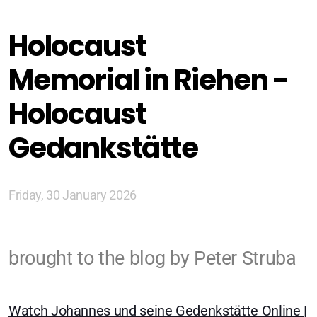
Zürich
Holocaust
Basel/Dreiland
Memorial in Riehen -
Holocaust
Gedankstätte
Geschichte (DE)
Friday, 30 January 2026
Glaubens (DE)
Spiritual Readings
brought to the blog by Peter Struba
Watch Johannes und seine Gedenkstätte Online |