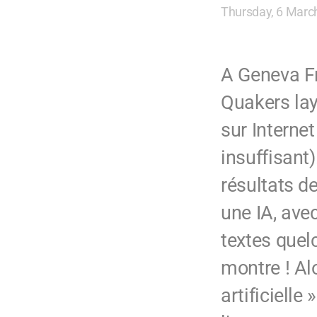
Thursday, 6 Marc
A Geneva Fr
Quakers lay
sur Interne
insuffisant
résultats d
une IA, ave
textes quel
montre ! Alo
artificielle