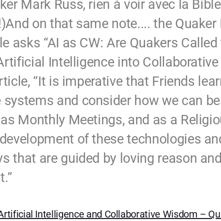
ker Mark Russ, rien à voir avec la Bible
!)And on that same note.... the Quaker I
cle asks “AI as CW: Are Quakers Called 
rtificial Intelligence into Collaborati
ticle, “It is imperative that Friends le
e systems and consider how we can bes
, as Monthly Meetings, and as a Religio
 development of these technologies and
s that are guided by loving reason and 
.”
Artificial Intelligence and Collaborative Wisdom – Qu