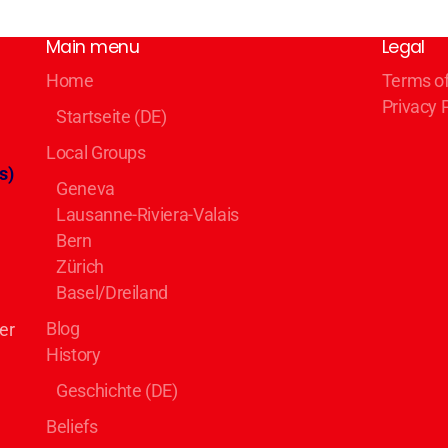
Main menu
Legal
Home
Terms o
Privacy 
Startseite (DE)
Local Groups
s)
Geneva
Lausanne-Riviera-Valais
Bern
Zürich
Basel/Dreiland
Blog
er
History
Geschichte (DE)
Beliefs