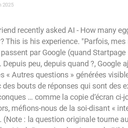
h 2025
iend recently asked AI - How many eg
? This is his experience. "Parfois, mes
t passent par Google (quand Startpage
). Depuis peu, depuis quand ?, Google a
es « Autres questions » générées visib
c des bouts de réponses qui sont des ex
conques … comme la copie d’écran ci-jo
rs, méfions-nous de la soi-disant « int
 ». (Note : la question originale tourne a