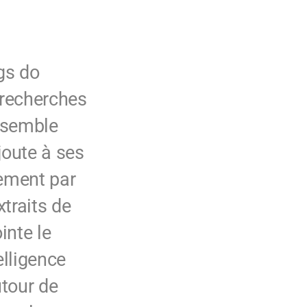
gs do
 recherches
 semble
joute à ses
lement par
traits de
inte le
elligence
utour de