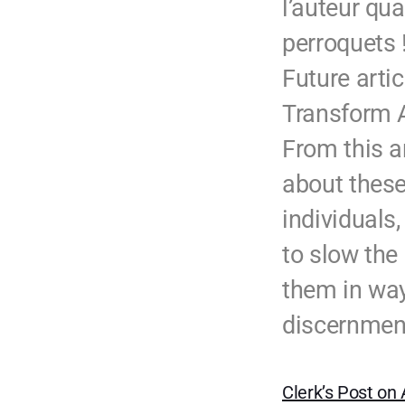
l’auteur qua
perroquets 
Future arti
Transform A
From this ar
about thes
individuals
to slow the
them in way
discernment
Clerk’s Post on 