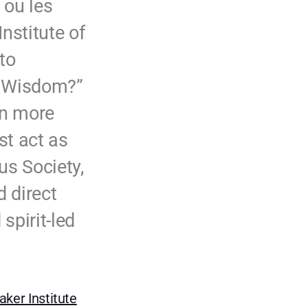
 ou les
nstitute of
to
ve Wisdom?”
arn more
t act as
us Society,
 direct
spirit-led
aker Institute