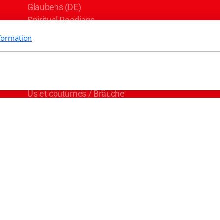
Glaubens (DE)
Spiritual Readings
formation
FAQ
SYM Events
Häufig gestellte Fragen
Quakers Worldwide
Us et coutumes / Bräuche
Actions
Communications and Media
Friendly Economics
Peace Not War
We Support
Contact