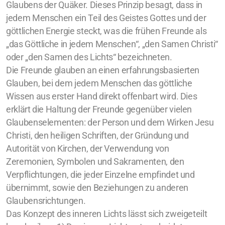
Zürich
Glaubens der Quäker. Dieses Prinzip besagt, dass in
jedem Menschen ein Teil des Geistes Gottes und der
Basel/Dreiland
göttlichen Energie steckt, was die frühen Freunde als
„das Göttliche in jedem Menschen“, „den Samen Christi“
oder „den Samen des Lichts“ bezeichneten.
Die Freunde glauben an einen erfahrungsbasierten
Glauben, bei dem jedem Menschen das göttliche
Wissen aus erster Hand direkt offenbart wird. Dies
Geschichte (DE)
erklärt die Haltung der Freunde gegenüber vielen
Glaubenselementen: der Person und dem Wirken Jesu
Christi, den heiligen Schriften, der Gründung und
Autorität von Kirchen, der Verwendung von
Glaubens (DE)
Zeremonien, Symbolen und Sakramenten, den
Verpflichtungen, die jeder Einzelne empfindet und
Spiritual Readings
übernimmt, sowie den Beziehungen zu anderen
Glaubensrichtungen.
Das Konzept des inneren Lichts lässt sich zweigeteilt