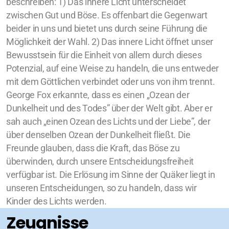
beschreiben: 1) Das innere Licht unterscheidet
SYM Events
zwischen Gut und Böse. Es offenbart die Gegenwart
beider in uns und bietet uns durch seine Führung die
Häufig gestellte Fragen
Möglichkeit der Wahl. 2) Das innere Licht öffnet unser
Quakers Worldwide
Bewusstsein für die Einheit von allem durch dieses
Potenzial, auf eine Weise zu handeln, die uns entweder
Us et coutumes / Bräuche
mit dem Göttlichen verbindet oder uns von ihm trennt.
George Fox erkannte, dass es einen „Ozean der
Dunkelheit und des Todes” über der Welt gibt. Aber er
sah auch „einen Ozean des Lichts und der Liebe”, der
Communications and Media
über denselben Ozean der Dunkelheit fließt. Die
Freunde glauben, dass die Kraft, das Böse zu
Friendly Economics
überwinden, durch unsere Entscheidungsfreiheit
Peace Not War
verfügbar ist. Die Erlösung im Sinne der Quäker liegt in
unseren Entscheidungen, so zu handeln, dass wir
We Support
Kinder des Lichts werden.
Zeugnisse