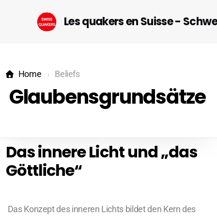
Les quakers en Suisse - Schw
Home
Beliefs
Glaubensgrundsätze
Startseite (DE)
Das innere Licht und „das
Geneva
Göttliche“
Lausanne-Riviera-Valais
Bern
Das Konzept des inneren Lichts bildet den Kern des